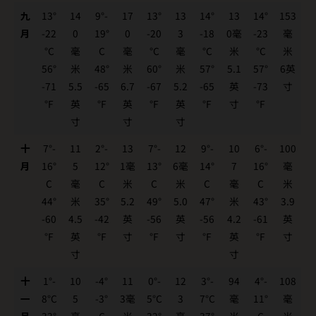
九
13°
14
9°-
17
13°
13
14°
13
14°
153
月
-22
0
19°
0
-20
3
-18
0毫
-23
毫
°C
毫
C
毫
°C
毫
°C
米
°C
米
56°
米
48°
米
60°
米
57°
5.1
57°
6英
-71
5.5
-65
6.7
-67
5.2
-65
英
-73
寸
°F
英
°F
英
°F
英
°F
寸
°F
寸
寸
寸
十
7°-
11
2°-
13
7°-
12
9°-
10
6°-
100
月
16°
5
12°
1毫
13°
6毫
14°
7
16°
毫
C
毫
C
米
C
米
C
毫
C
米
44°
米
35°
5.2
49°
5.0
47°
米
43°
3.9
-60
4.5
-42
英
-56
英
-56
4.2
-61
英
°F
英
°F
寸
°F
寸
°F
英
°F
寸
寸
寸
十
1°-
10
-4°
11
0°-
12
3°-
94
4°-
108
一
8°C
5
-3°
3毫
5°C
3
7°C
毫
11°
毫