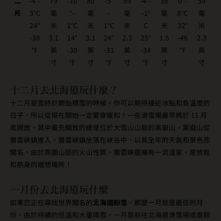
二
-4°-
79
-10
80
-5°
59
-4°-
38
0°-
59
月
3°C
毫
°–
毫
–
毫
-1°
毫
8°C
毫
24°
米
1°C
米
1°C
米
C
米
32°
米
-38
3.1
14°
3.1
24°
2.3
25°
1.5
-46
2.3
°F
英
-30
英
-33
英
-34
英
°F
英
寸
°F
寸
°F
寸
°F
寸
寸
十二月去北海道玩什麼？
十二月是雪終於開始積雪的時候。你可以期待接近冰點和負溫度的
日子，所以從現在開始一定要穿暖和！一些滑雪場最早將於 11 月
底開放，其中最先開放的總是位於大雪山山脈的黑嶽山。黑嶽山從
層雲峽鎮進入，層雲峽鎮坐落在峽谷中，以其全年的天氣和景色而
聞名。由於周圍山脈的火山性質，層雲峽還擁有一流溫泉，是放鬆
和熱身的理想場所！
一月份去北海道玩什麼
如果您正在尋找世界聞名的
北海道粉雪
，那麼一月就是最佳的月
份。由於持續的低溫和大量降雪，一月是前往北海道滑雪場或度假