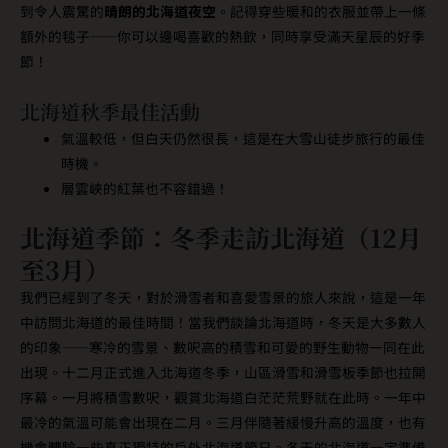
到令人震驚的
晴朗的北海道夜空
。記得穿些暖和的衣服並帶上一條
額外的毯子——你可以邊喝喜歡的熱飲，同時享受滿天星辰的好季
節！
北海道秋季最佳活動
氣溫較低，但白天仍然很長，這是在大雪山徒步旅行的最佳
時機。
層雲峽的紅葉也不容錯過！
北海道季節：冬季走訪北海道（12月
至3月）
我們已經到了冬天，對於滑雪者和喜愛雪景的旅人來說，這是一年
中訪問北海道的最佳時間！當我們談論北海道時，冬天是大多數人
的印象——寒冷的雪景、數呎高的積雪和可愛的野生動物一同在此
出現。十二月正式進入北海道冬季，山區滑雪和滑雪板季節也拉開
序幕。一月將積雪數呎，觀賞北海道白茫茫荒野就在此時。一年中
最冷的氣溫可能會出現在二月。三月伴隨著緩慢升高的溫度，也有
機會體驗一些真正獨特的戶外北海道節日。冬天的北海道一定準備