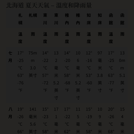
北海道 夏天天氣 – 溫度和降雨量
札
札幌
東
東
稚
稚
知
知
函
函
幌
川
川
內
內
床
床
館
館
溫
雨
溫
雨
溫
雨
溫
雨
溫
雨
度
度
度
度
度
七
17°
75m
14°
13
14°
10
12°
97
17°
13
月
-25
m
-22
2
-20
6
-16
毫
-25
0m
°C
3.0
°C
毫
°C
毫
°C
米
°C
m
63°
英寸
57°
米
58°
米
53°
3.8
63°
5.1
-76
-72
5.2
-68
5.2
-60
英
-77
英
°F
°F
英
°F
英
°F
寸
°F
寸
寸
寸
八
19°
141
15°
17
17°
11
15°
10
20°
15
月
-26
毫米
-23
1
-22
5
-19
9
-26
4
°C
5.6
°C
毫
°C
毫
°C
毫
°C
毫
66°
英寸
58°
米
62°
米
58°
米
68°
米