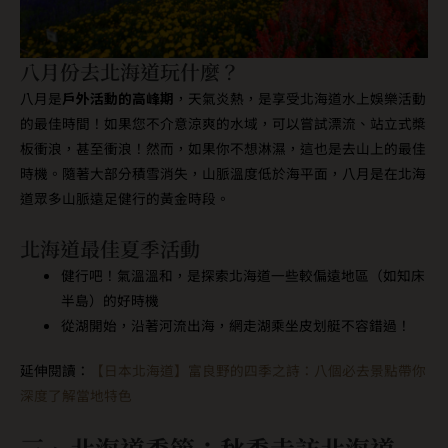
八月份去北海道玩什麼？
八月是
戶外活動的高峰期
，天氣炎熱，是享受北海道水上娛樂活動
的最佳時間！如果您不介意涼爽的水域，可以嘗試漂流、站立式槳
板衝浪，甚至衝浪！然而，如果你不想淋濕，這也是去山上的最佳
時機。隨著大部分積雪消失，山脈溫度低於海平面，八月是在北海
道眾多山脈遠足健行的黃金時段。
北海道最佳夏季活動
健行吧！氣溫溫和，是探索北海道一些較偏遠地區（如知床
半島）的好時機
從湖開始，沿著河流出海，網走湖乘坐皮划艇不容錯過！
延伸閱讀：
【日本北海道】富良野的四季之詩：八個必去景點帶你
深度了解當地特色