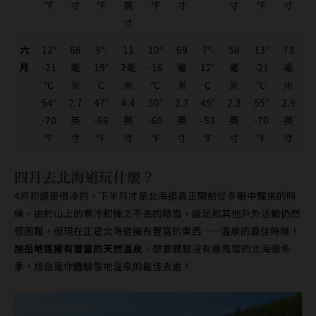
°F
寸
°F
英
°F
寸
寸
°F
寸
寸
六
12°
68
9°-
11
10°
69
7°-
58
13°
73
月
-21
毫
19°
2毫
-16
毫
12°
毫
-21
毫
°C
米
C
米
°C
米
C
米
°C
米
54°
2.7
47°
4.4
50°
2.7
45°
2.3
55°
2.9
-70
英
-66
英
-60
英
-53
英
-70
英
°F
寸
°F
寸
°F
寸
°F
寸
°F
寸
四月去北海道玩什麼？
4月初還是很冷的，下半月才是北海道真正開始從冬眠中醒來的時
候。由於山上的寒冷和揮之不去的積雪，遠足和其他戶外活動仍然
很困難，但現在正是北海道擁有豐富的東西——溫泉的最佳時機！
旭岳地區擁有豐富的天然溫泉
，想要體驗沒有暴風雪的北海道冬
季，旭岳是你體驗雪地溫泉的最佳去處！