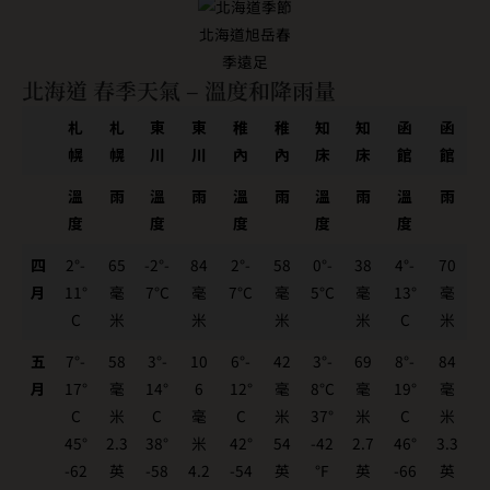
北海道旭岳春
季遠足
北海道 春季天氣 – 溫度和降雨量
札
札
東
東
稚
稚
知
知
函
函
幌
幌
川
川
內
內
床
床
館
館
溫
雨
溫
雨
溫
雨
溫
雨
溫
雨
度
度
度
度
度
四
2°-
65
-2°-
84
2°-
58
0°-
38
4°-
70
月
11°
毫
7°C
毫
7°C
毫
5°C
毫
13°
毫
C
米
米
米
米
C
米
五
7°-
58
3°-
10
6°-
42
3°-
69
8°-
84
月
17°
毫
14°
6
12°
毫
8°C
毫
19°
毫
C
米
C
毫
C
米
37°
米
C
米
45°
2.3
38°
米
42°
54
-42
2.7
46°
3.3
-62
英
-58
4.2
-54
英
°F
英
-66
英