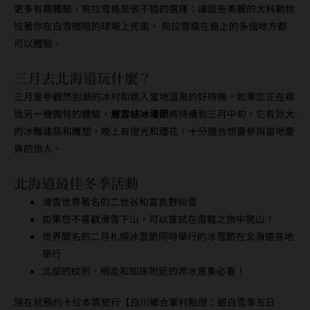
更多有趣體驗，狗拉雪橇是很不錯的選擇：讓這些美麗的犬科動物
拉著你在白雪皚皚的球場上兜風， 狗拉雪橇在島上的多個地方都
可以體驗。
三月去北海道玩什麼？
三月是參觀然別湖的冰村和跳入當地溫泉的好時機。如果您正在尋
找另一種獨特的體驗，
層雲峽冰瀑節
將持續到三月中旬。它有巨大
的冰雕建築和雕塑，晚上有燈光和煙花，十分適合想要參與當地慶
典的旅人。
北海道最佳冬季活動
滑雪世界著名的二世谷和富良野粉雪
如果您不喜歡滑雪下山，可以嘗試在雪鞋之旅中爬山！
世界聞名的二月札幌冰雪節同時舉行的冰雪節在北海道各地
舉行
北部的紋別、網走和知床附近的流冰景象必看！
現在就預約卡位本質旅行【白川鄉合掌村點燈：銀白雪季五日