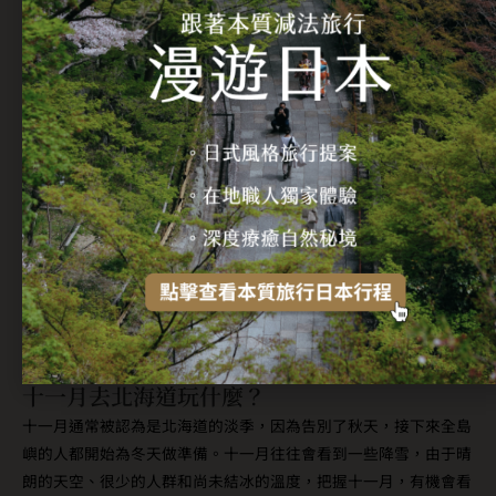
尋找秋季北海道體驗的人都滿意。欣賞完優美景緻後，前往定山溪
著名的溫泉泡湯，讓大自然為你的身心充電、恢復活力。
十一月去北海道玩什麼？
十一月通常被認為是北海道的淡季，因為告別了秋天，接下來全島
嶼的人都開始為冬天做準備。十一月往往會看到一些降雪，由于晴
朗的天空、很少的人群和尚未結冰的溫度，把握十一月，有機會看