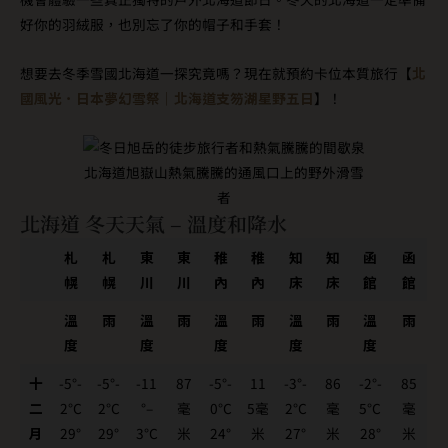
好你的羽絨服，也別忘了你的帽子和手套！
想要去冬季雪國北海道一探究竟嗎？現在就預約卡位本質旅行【
北
國風光．日本夢幻雪祭｜北海道支笏湖星野五日
】！
北海道旭嶽山熱氣騰騰的通風口上的野外滑雪
者
北海道 冬天天氣 – 溫度和降水
札
札
東
東
稚
稚
知
知
函
函
幌
幌
川
川
內
內
床
床
館
館
溫
雨
溫
雨
溫
雨
溫
雨
溫
雨
度
度
度
度
度
十
-5°-
-5°-
-11
87
-5°-
11
-3°-
86
-2°-
85
二
2°C
2°C
°–
毫
0°C
5毫
2°C
毫
5°C
毫
月
29°
29°
3°C
米
24°
米
27°
米
28°
米