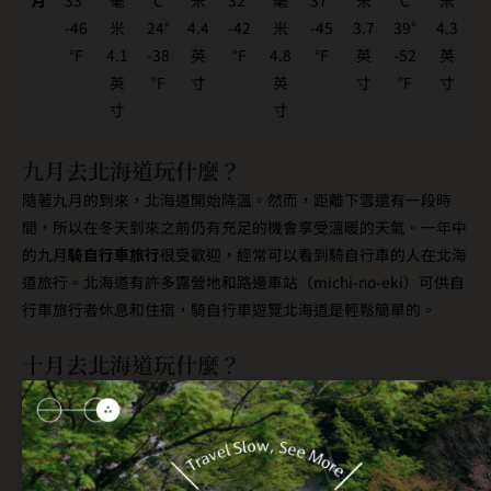
月
33°
毫
C
米
32°
毫
37°
米
C
米
-46
米
24°
4.4
-42
米
-45
3.7
39°
4.3
°F
4.1
-38
英
°F
4.8
°F
英
-52
英
英
°F
寸
英
寸
°F
寸
寸
寸
九月去北海道玩什麼？
隨著九月的到來，北海道開始降溫。然而，距離下雪還有一段時
間，所以在冬天到來之前仍有充足的機會享受溫暖的天氣。一年中
的九月
騎自行車旅行
很受歡迎，經常可以看到騎自行車的人在北海
道旅行。北海道有許多露營地和路邊車站（michi-no-eki）可供自
行車旅行者休息和住宿，騎自行車遊覽北海道是輕鬆簡單的。
十月去北海道玩什麼？
十月正是到戶外散步，欣賞變幻景色的最佳時機，這個月份可以
將
北海道的秋色盡收眼底
。雖然北海道有許多地方可以看到令人驚嘆
的色彩和景色，其中
定山溪
則是必去的景點之一。位於札幌南部的
定山溪坐落在山谷中，擁有各種令人難以置信的美景，足以讓任何