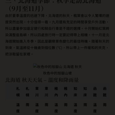
三、
北海道季節：秋季走訪北海道
（9月至11月）
由於夏季溫度的迅速下降，北海道的秋天，楓葉會以令人驚嘆的速
度突然出現，十分值得一看。九月還有充足的時間享受戶外活動，
所以盡量參加遠足健行和騎自行車是不錯的選擇。十月開始紅葉將
染滿整座島嶼，所以四處旅行時一定要記得帶上相機。十一月是北
海道開始進入冬季，因此是觀察景色變化的最佳時機。隨著秋天的
到來，氣溫將從十幾歲到個位數 (°C)，所以帶上一件暖和的夾克，
把涼鞋留在家裡。
秋色中的旭嶽山坡
北海道 秋天天氣 – 溫度和降雨量
札
札
東
東
稚
稚
知
知
函
函
幌
幌
川
川
內
內
床
床
館
館
溫
雨
溫
雨
溫
雨
溫
雨
溫
雨
度
度
度
度
度