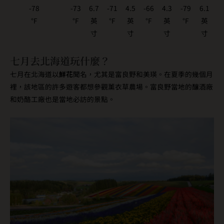
-78
-73
6.7
-71
4.5
-66
4.3
-79
6.1
°F
°F
英
°F
英
°F
英
°F
英
寸
寸
寸
寸
七月去北海道玩什麼？
七月在北海道以
鮮花
聞名，尤其是富良野和美瑛。在夏季的幾個月
裡，該地區的許多遊客都想參觀薰衣草農場。富良野當地的釀酒廠
和奶酪工廠也是當地必訪的景點。