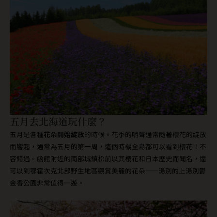
五月去北海道玩什麼？
五月是各種
花朵開始綻放
的時候。花季的哨聲通常隨著櫻花的綻放
而響起，通常為五月的第一周，這個時機全島都可以看到櫻花！不
容錯過。函館附近的南部城鎮松前以其櫻花和日本歷史而聞名，還
可以到鄂霍次克北部野生地區觀賞美麗的花朵——湯別的上湯別鬱
金香公園非常值得一遊。