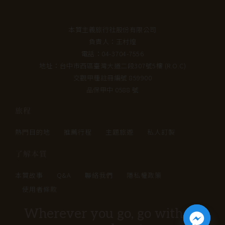
本質主義旅行社股份有限公司
負責人：王村煌
電話：04-3704-7556
地址：台中市西區臺灣大道二段307號5樓 (R.O.C)
交觀甲種註冊編號 859900
品保甲中 0588 號
旅程
熱門目的地
推薦行程
主題旅遊
私人訂製
了解本質
本質故事
Q&A
聯絡我們
隱私權政策
使用者條款
Wherever you go, go with all