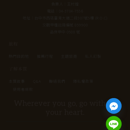
負責人：王村煌
電話：04-3704-7556
地址：台中市西區臺灣大道二段307號5樓 (R.O.C)
交觀甲種註冊編號 859900
品保甲中 0588 號
旅程
熱門目的地
推薦行程
主題旅遊
私人訂製
了解本質
本質故事
Q&A
聯絡我們
隱私權政策
使用者條款
Wherever you go, go with all
your heart.
chaty