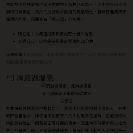
由於熱源與埋藏在地底深處的古老植物合而為一，湧出的泉水呈現
獨特的黃褐色，天然的成分對於肌膚的刺激較低，且標榜能夠帶來
保濕的作用，因而素有「美人湯」的名號。
所在地：北海道河東郡音更町十勝川溫泉
交通方式：自帶廣站搭乘計程車約20分鐘
延伸閱讀：
日本景點 | 東京隱藏版寶藏高CP小店 500日圓關東煮吃
到飽 超巨章魚腿咬勁Ｑ彈
#3 洞爺湖溫泉
圖／洞爺湖溫泉觀光協會官
方網站
與北海道其他溫泉地相較之下，洞爺湖的氣候相對溫暖怡人，冬季
的降雪量偏少，即使是不習慣寒冷的人也能自在遊玩。在泡湯的同
時欣賞有珠山、昭和新山等壯麗的景色；且此地不時舉辦馬拉松大
賽、打雪仗、鐵人三項等體育競賽，喜好戶外活動的人不妨給予一