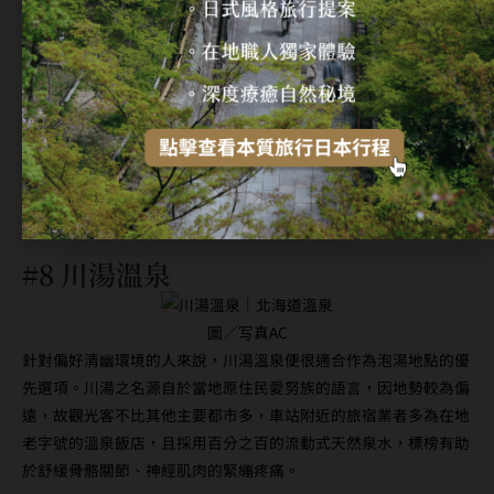
阿寒湖最廣為人知的作物著實奇特，即是外觀渾圓可愛的野生毬
藻，其被日本政府列為瀕臨絕種的指定天然紀念物。大家可能有所
不知，毬藻與台灣其實淵源至深，最初發現的川上瀧彌先生曾擔任
台灣博物館的首任館長，並以此為主題積極推動台日交流。旅客來
到此地可在泡湯之餘，還可以就近觀察這種鮮為一見的小小綠球。
所在地：北海道釧路市阿寒湖溫泉
交通方式：自釧路站搭乘巴士約2小時
#8 川湯溫泉
圖／写真AC
針對偏好清幽環境的人來說，川湯溫泉便很適合作為泡湯地點的優
先選項。川湯之名源自於當地原住民愛努族的語言，因地勢較為偏
遠，故觀光客不比其他主要都市多，車站附近的旅宿業者多為在地
老字號的溫泉飯店，且採用百分之百的流動式天然泉水，標榜有助
於舒緩骨骼關節、神經肌肉的緊繃疼痛。