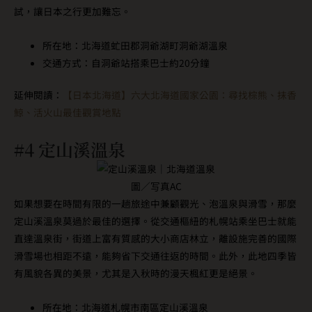
試，讓日本之行更加難忘。
所在地：北海道虻田郡洞爺湖町洞爺湖溫泉
交通方式：自洞爺站搭乘巴士約20分鐘
延伸閱讀：
【日本北海道】六大北海道國家公園：尋找棕熊、抹香
鯨、活火山最佳觀賞地點
#4 定山溪溫泉
圖／写真AC
如果想要在時間有限的一趟旅途中兼顧觀光、泡溫泉與滑雪，那麼
定山溪溫泉莫過於最佳的選擇。從交通樞紐的札幌站乘坐巴士就能
直達溫泉街，街道上富有質感的大小商店林立，離設施完善的國際
滑雪場也相距不遠，能夠省下交通往返的時間。此外，此地四季皆
有風貌各異的美景，尤其是入秋時的漫天楓紅更是絕景。
所在地：北海道札幌市南區定山溪溫泉