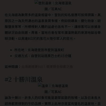
圖／写真AC
在北海道為數眾多的溫泉相當中，登別的知名度應可拔得頭籌。其
原因之一為天然湧出的溫泉泉質多樣，例如硫磺泉、鹽化物泉、硫
酸鹽泉等等，所標榜對人體的益處也各有不一，讓旅客可以依據身
體狀況自由挑選。再者，當地也會在常年瀰漫熱氣的泉源地獄谷舉
辦活動，以高達8公尺的鬼花火吸引眾人的目光。
所在地：北海道登別市登別溫泉町
交通方式：自登別站搭乘巴士約15分鐘
延伸閱讀：
北海道道東9日：極東野生探索之旅
#2 十勝川溫泉
圖／写真AC
論及十勝川，許多人的印象可能是碧草如茵的牧場、以及日本各大
超商都買得到的牛奶品牌。實際上此地亦是富有盛名的溫泉地，且