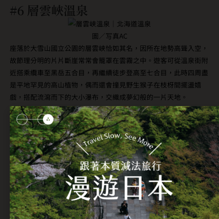
#6 層雲峽溫泉
圖／写真AC
座落於大雪山國立公園的層雲峽恰如其名，因所在地勢高聳入空，
故節理分明的片片斷崖常常會籠罩在雲霧之中。遊客可從溫泉街附
近搭乘纜車至黑岳五合目，再繼續徒步登高至七合目，此時四周盡
是平地罕見的高山植物，偶而還會撞見野生猴子在枝枒間擺盪嬉
戲，搭配流瀉而下的大小瀑布，交織成夢幻般的一片天地。
所在地：北海道上川郡上川町字層雲峽
交通方式：自上川站搭乘巴士約30分鐘
延伸閱讀：
【日本北海道】9種野生北海道動物圖鑑一次看！看丹
頂鶴在白雪靄靄中翩翩起舞，可愛野生水獺優游海平面
#7 阿寒湖溫泉
圖／写真AC