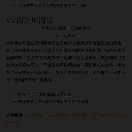
交通方式：自札幌站搭乘巴士約1小時
#5 湯之川溫泉
圖／写真AC
大家想必都曾在電視節目或旅遊雜誌上看過獼猴泡溫泉的逗趣畫
面，這般景象正是出自於湯之川溫泉地的熱帶植物園。每逢冬季氣
溫驟降時，園方就會在飼育場的池塘中注入溫泉水，無意間吸引了
各地遊客慕名而來，爭相目睹猴群們宛如卡通動畫般的表情，順道
為自己安排一趟溫泉旅行。旅客若是搭乘飛機至函館機場，只要不
到10分鐘的車程即可抵達。
所在地：北海道函館市湯川町
交通方式：自函館站搭乘巴士約15分鐘
延伸閱讀：
日本景點｜白川鄉合掌村點燈活動，天然仙境絕景成必
訪名單！