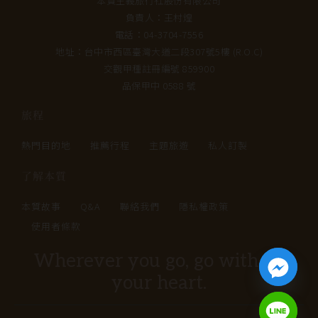
本質主義旅行社股份有限公司
負責人：王村煌
電話：04-3704-7556
地址：台中市西區臺灣大道二段307號5樓 (R.O.C)
交觀甲種註冊編號 859900
品保甲中 0588 號
旅程
熱門目的地
推薦行程
主題旅遊
私人訂製
了解本質
本質故事
Q&A
聯絡我們
隱私權政策
使用者條款
Wherever you go, go with all
your heart.