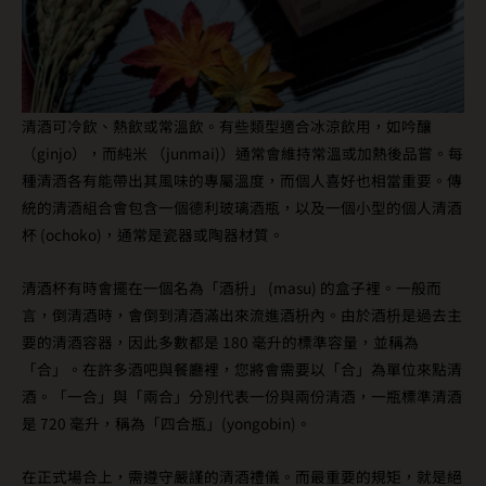
清酒可冷飲、熱飲或常溫飲。有些類型適合冰涼飲用，如吟釀
（ginjo），而純米 （junmai)）通常會維持常溫或加熱後品嘗。每
種清酒各有能帶出其風味的專屬溫度，而個人喜好也相當重要。傳
統的清酒組合會包含一個德利玻璃酒瓶，以及一個小型的個人清酒
杯 (ochoko)，通常是瓷器或陶器材質。
清酒杯有時會擺在一個名為「酒枡」 (masu) 的盒子裡。一般而
言，倒清酒時，會倒到清酒滿出來流進酒枡內。由於酒枡是過去主
要的清酒容器，因此多數都是 180 毫升的標準容量，並稱為
「合」。在許多酒吧與餐廳裡，您將會需要以「合」為單位來點清
酒。「一合」與「兩合」分別代表一份與兩份清酒，一瓶標準清酒
是 720 毫升，稱為「四合瓶」(yongobin)。
在正式場合上，需遵守嚴謹的清酒禮儀。而最重要的規矩，就是絕