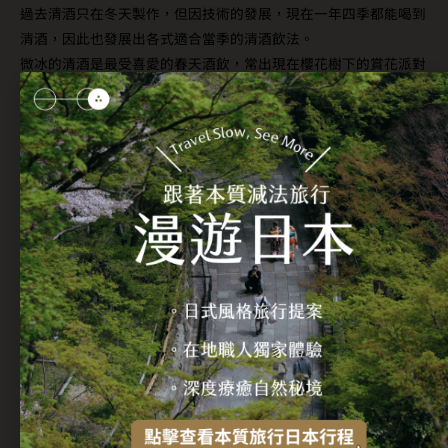
過去清酒只在冬天製作，但因技術的發展，現在一年四季都能喝到
清酒，因此也發展出各式適合當季的清酒飲法。
微冰的清酒是最受喜愛的春天酒飲，常出現在櫻花樹下的賞花派對
上。冰清酒是適合在海邊享用的清爽夏日酒飲。而稱為「熱燗」
(atsukan) 的熱清酒，能在冬天滑雪後，或在讓人恢復活力的溫泉
泡湯後，更加暖活身子。