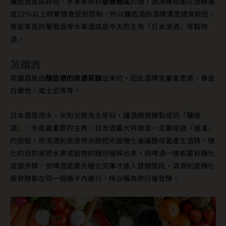
釀造酒是由穀物、水果等原料
發酵而成
的酒，因為酵母菌在酒精濃
度12％以上時繁殖會受到限制，所以釀造酒的酒精濃度通常較低，
像是常見的葡萄酒等水果酒或是今天的主角「日本清酒」等穀物
酒。
蒸餾酒
蒸餾酒是由
釀造酒的原酒蒸餾
出來的，因此酒精含量會更高，像是
白蘭地、威士忌等等。
日本酒是用水、米和米麴為主原料，讓酒精發酵製成的「釀造
酒」，米是最重要的主角。日本酒最大特徵是一定要經過「過濾」
的過程。而清酒則是使用米麴把米飯糖化後讓酵母菌產生酒精。糖
化的目的是把水果或穀物的糖份精粹出來，與啤酒一樣都要有糖化
這個步驟，但啤酒是要先糖化完畢才進入發酵階段，清酒則是糖化
跟發酵都在同一個桶子內進行，所以稱為併行複發酵。