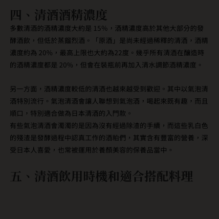
四、清酒酒精濃度
多數清酒的酒精濃度大約是 15％，酒精濃度高於其他大部分的發
酵酒飲，但低於蒸餾烈酒。「原酒」是尚未經過稀釋的清酒，酒精
濃度約為 20%，最高上限也大約為22度。幾乎所有清酒在釀造時
的酒精濃度都是 20%，但會在裝瓶前再加入清水調節酒精濃度。
另一方面，酒精濃度較低的清酒也越來越受到歡迎。其中以氣泡清
酒特別流行。氣泡清酒會讓人聯想到氣泡酒，喝起來既有趣，而且
順口，特別適合做為日本清酒的入門款。
有些氣泡清酒會濁濁的是因為沒有經過除渣的手續，而這些乳白色
的殘渣是發酵過程中認真工作的酒粕們，其實含有豐富的營養，深
受日本人喜愛，也常被運用於養顏美容的保養品當中。
五、清酒飲用時機和適合搭配料理