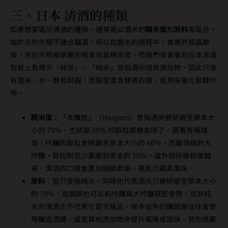
三、日本 清酒的種類
如果想要區分清酒的種類，通常是以酒米的
精米度
和
原料
來區分。
由於米的外殼不適合釀酒，所以在磨米的過程中，會將外殼晶磨
掉，米的外殼被研磨的程度就是精米度。而我們常會看到日本清酒
包裝上有標示「純米」，「純米」意指酒中沒有添加物，因此只含
有酒米、水、酵母與麹，而麹是富含酵素的菌，能用來催化發酵作
用。
精米度：
「本釀造」（Honjozo）意指酒米被研磨至原本大
小的 70%，也就是 30% 的穀粒都被去除了。隨著等級增
加，吟釀的穀粒會研磨至原本大小的 60%，而最頂級的大
吟釀，穀粒則至少要磨到原本的 50%。當外殼研磨程度越
高，清酒的口感會更加細緻柔順，更能凸顯其風味。
原料
：若只使用純米，同時也代表酒米已被研磨至原本大小
的 70%，這個詞也可以和吟釀與大吟釀搭配使用。而非純
米的清酒也不代表它是次級品，很多出色的釀造廠往往會使
用釀造酒精，或是其他添加物來提升風味或甜味。若你想要