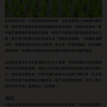
如先前提到的，日本清酒雖原料簡單，但是是製程十分複雜的釀造
酒，靠的是不穩定的酵母菌與麴菌等等的菌們，從精米到發酵，需
考量各種精細的時間點和溫度，稍有不同就會改變清酒完成品的口
感。而台灣的紅標米酒則是由五成「精製食用酒精」（與釀造酒精
相同，用糖等原料製成的蒸餾酒）及五成「米糧蒸餾酒」加水稀釋
調配而成。紅標純米酒是沒有添加釀造酒精的純米糧蒸餾酒。
台灣近年來也有志於創造自己的本土清酒，然而台灣的天候地理理
條件與日本相差甚遠，更因以前菸酒公賣的規定致使台灣的清酒文
化、技術與設備失傳，培育清酒的過程可以說是千萬辛苦。多次研
究出來的都只能被稱為米釀造酒，還不到清酒的程度。若想一嘗台
灣本地的清酒，還需等上一段時間。
總結
你是日本清酒的愛好者或是興致勃勃的初學者嗎？日本清酒的歷史