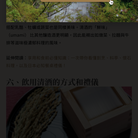
清酒搭配料理
若談到清酒適合搭配的日式料理，壽司、生魚片與天婦羅都是很適
合搭配的美食；若你想嘗試比較跳脫有趣的吃法，可以試試以清酒
搭配乳酪、牡蠣或蔬菜也是同樣美味。清酒的「鮮味」
（umami） 比其他釀造酒更明顯，因此能襯出如燉菜、拉麵與牛
排等滋味極濃郁料理的風味。
延伸閱讀：
享用和食前必懂知識：一次帶你看懂割烹、料亭、懷石
料理，以及日本必知餐桌禮儀！
六、飲用清酒的方式和禮儀