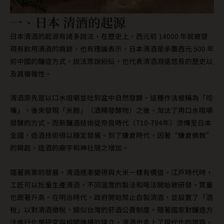
一、日本 清酒的起源
日本清酒的起源有諸多說法，在歷史上，西元前 14000 年就被發
現有飲用清酒的痕跡，也有理論表示，日本清酒是承襲西元 500 年
前中國的釀造方式，說法眾說紛紜，也代表清酒淵遠悠長的歷史以
及其複雜性。
清酒原先是以口水咀嚼並吐到盆中自然發酵，這種作法被稱為「咬
嘴」，後來發現「米麴」（酒精發酵物）之後，淘汰了用口水咀嚼
發酵的方式。而新釀酒技術從奈良時代（710-794年）流傳至日本
全國，造酒技術得以穩定發展。到了鎌倉時代，因著“鎌倉佛教”
的興起，造酒的廟宇和神社隨之增加。
隨著商業的發展，清酒逐漸變得與大米一樣有價值。江戶時代時，
工匠可以批量生產清酒，不同溫度的製法和喝法開始被研發，質量
也跟著升高。在明治時代，政府開始禁止自製清酒，並設置了「酒
稅」以對清酒徵稅，類似台灣的菸酒公賣制度。隨著國家對釀造方
法進行化學研究與相關機構的建立，清酒也走上了現代化的道路。