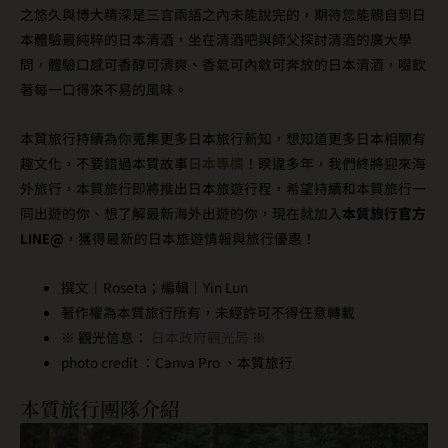
之悠久與博大精深是三言兩語之內未能說完的，期待您能親自到日
本體驗最純粹的日本清酒，坐在清酒吧與師父探討清酒的廣大學
問，體驗口感可香醇可清爽、香氣可內斂可奔放的日本清酒，啜飲
著每一口得來不易的風味。
本質旅行持續為你蒐集更多日本旅行新知，想知道更多日本相關有
趣文化，不要錯過本質故事
日本專欄
！睽違多年，我們終將迎來海
外旅行，本質旅行即將推出日本旅遊行程，希望持續和本質旅行一
同出遊的你、想了解最新海外出遊的你，現在就加入
本質旅行官方
LINE@
，獲得最新的日本旅遊情報與旅行優惠！
撰文｜Roseta；編輯｜Yin Lun
著作權為本質旅行所有，未經許可不得任意轉載
※ 觀光信息：
日本政府觀光局
※
photo credit ：Canva Pro 、本質旅行
本質旅行團隊介紹