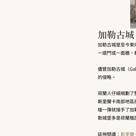
加勒古城
加勒古城是至今東
一道門或一面牆，
儘管加勒古城（Gal
的侵略。
荷蘭人仔細規劃了
斯里蘭卡南部地區
槍一彈就接手了加
勒城堡多是荷蘭殖
延伸閱讀：
斯里蘭