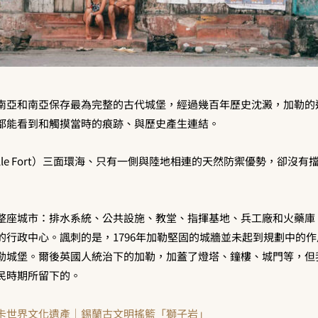
南亞和南亞保存最為完整的古代城堡，經過幾百年歷史沈澱，加勒的
都能看到和觸摸當時的痕跡、與歷史產生連結。
le Fort）三面環海、只有一側與陸地相連的天然防禦優勢，卻沒有擋住
整座城市：排水系統、公共設施、教堂、指揮基地、兵工廠和火藥庫
的行政中心。諷刺的是，1796年加勒堅固的城牆並未起到規劃中的
勒城堡。爾後英國人統治下的加勒，加蓋了燈塔、鐘樓、城門等，但
民時期所留下的。
卡世界文化遺產｜錫蘭古文明搖籃「獅子岩」