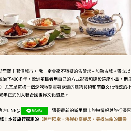
斯里蘭卡哪個城市， 我一定會毫不猶疑的告訴您 – 加勒古城。獨立
统治了400多年，歐洲殖民者用自己的方式影響和建設這座小島。斯
 Fort）尤其是這樣一個深深地刻畫著歐洲的建築藝術和南亞文化傳統
88年正式列入聯合國世界文化遺產。
方LINE@
，獲得最新的斯里蘭卡旅遊情報與旅行優惠
城！本質旅行獨家的
【跨年限定・海岸心靈靜居・尋找生命的節奏｜斯