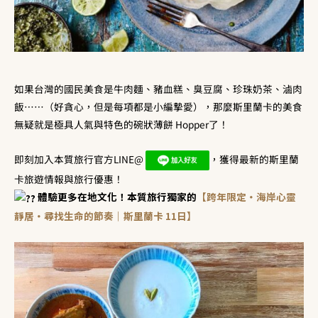
如果台灣的國民美食是牛肉麵、豬血糕、臭豆腐、珍珠奶茶、滷肉
飯……（好貪心，但是每項都是小編摯愛），那麼斯里蘭卡的美食
無疑就是極具人氣與特色的碗狀薄餅 Hopper了！
即刻加入本質旅行官方LINE@
，獲得最新的斯里蘭
卡旅遊情報與旅行優惠！
體驗更多在地文化！本質旅行獨家的
【跨年限定・海岸心靈
靜居・尋找生命的節奏｜斯里蘭卡 11日】