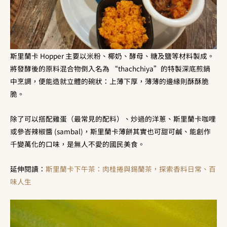
斯里蘭卡 Hopper 主要以米粉、椰奶、酵母、糖及鹽等材料製成。
將發酵後的原料混合物倒入名為 “thachchiya”的特製深底煎鍋
中烹調，便能造就立體的碗狀：上薄下厚，薄薄的邊緣則酥酥脆
脆。
除了可以搭配雞蛋（最常見的配料）、炒過的洋蔥、斯里蘭卡咖哩
或參峇辣椒醬 (sambal)，斯里蘭卡薄餅其實也可甜可鹹、能創作
千變萬化的口味，是無人不愛的國民美食。
延伸閱讀：
斯里蘭卡下午茶：肉桂捲與錫蘭茶，探索香料日常、百
味人生