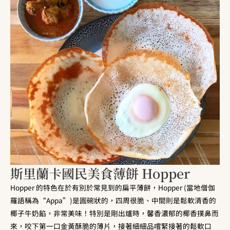
斯里蘭卡國民美食薄餅 Hopper
Hopper 的特色在於有別於常見到的扁平薄餅，Hopper (當地僧伽
羅語稱為“Appa”)是圓碗狀的，四周很脆、中間則是鬆軟清香的
椰子牛奶餡，非常美味！特別是剛出爐時，馨香濃郁的椰香撲鼻而
來，咬下第一口金黃酥脆的薄片，接著細細品嚐緊接著的鬆軟口