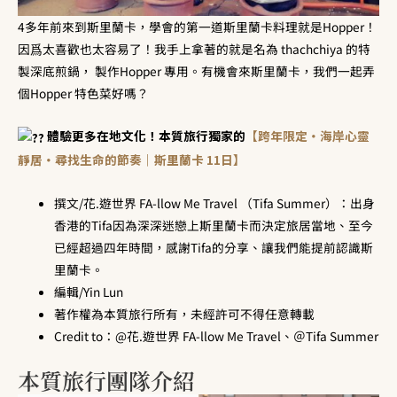
4多年前來到斯里蘭卡，學會的第一道斯里蘭卡料理就是Hopper！
因爲太喜歡也太容易了！我手上拿著的就是名為 thachchiya 的特
製深底煎鍋， 製作Hopper 專用。有機會來斯里蘭卡，我們一起弄
個Hopper 特色菜好嗎？
體驗更多在地文化！本質旅行獨家的
【跨年限定・海岸心靈
靜居・尋找生命的節奏｜斯里蘭卡 11日】
撰文/花.遊世界 FA-llow Me Travel （Tifa Summer）：出身
香港的Tifa因為深深迷戀上斯里蘭卡而決定旅居當地、至今
已經超過四年時間，感謝Tifa的分享、讓我們能提前認識斯
里蘭卡。
編輯/Yin Lun
著作權為本質旅行所有，未經許可不得任意轉載
Credit to：@花.遊世界 FA-llow Me Travel、＠Tifa Summer
本質旅行團隊介紹