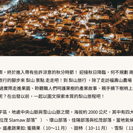
際，終於進入帶有些許涼意的秋分時節！ 迎接秋日降臨，何不規劃 兩
行的腳步來 梨山 景點 走走吧！
到 梨山旅行 ，除了走訪福壽山農
想過實際走進果園、聆聽職人們呵護果樹的產業故事、親手摘下樹梢
呢？在出發以前，一起以圖文探索本質的梨山旅程吧！
區，地處中央山脈與雪山山脈之間，海拔約 2000 公尺，其中有四
拉茂 Slamaw 部落” ）、環山部落、佳陽部落與松茂部落。當地氣
產蔬果如: 蜜蘋果（ 10～11 月）、甜柿（ 10~11 月）、雪梨（ 11