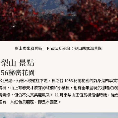
參山國家風景區｜ Photo Credit：參山國家風景區
 梨山 景點
1956秘密花園
0 公尺處，沿著木棧道往下走，楓之谷 1956 秘密花園的前身是四季
賞楓，山上有春天才發芽的紅楠和小葉楓，也有全年呈現沉穩暗紅的
現青綠，但仍不失其美麗風采。 11 月來梨山正值賞楓最佳時機，從
區有一片紅色景觀區，即是本園區。