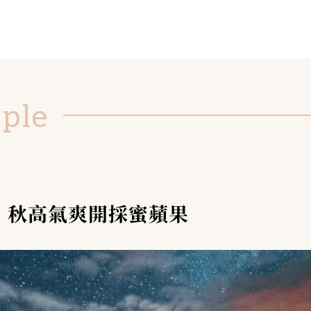
ople
：秋高氣爽開採蜜蘋果