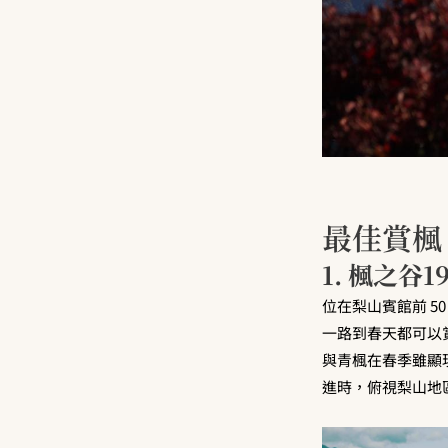
最佳賞楓
1. 楓之谷
位在梨山賓館前 5
一路到春天都可以
與青楓在春季雖顯
進時，俯視梨山地