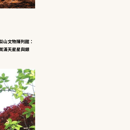
梨山文物陳列館：
賞滿天星星與銀