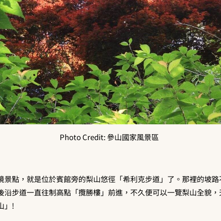
Photo Credit: 參山國家風景區
境景點，就是位於賓館旁的梨山悠徑「希利克步道」了。那裡的坡路
後沿步道一直往制高點「攬勝樓」前進，不久便可以一覽梨山全貌，
山」!