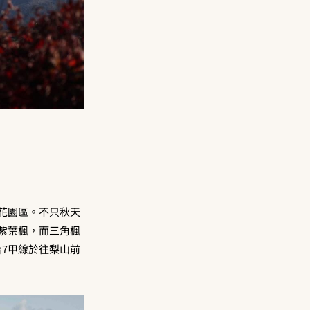
賞花園區。不只秋天
紫葉楓，而三角楓
台7甲線於往梨山前