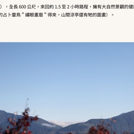
iq ），全長 600 公尺，來回約 1.5 至 2 小時路程，擁有大自然景觀
的占卜靈鳥＂繡眼畫眉＂得來，山間涼亭還有牠的圖畫）。