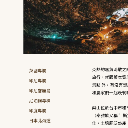
炎熱的暑氣消散之
英國專欄
旅行，就跟著本質旅
印尼專欄
景點 外，有沒有
印尼峇厘島
和農家們一起晚餐
尼泊爾專欄
梨山位於台中市和平
印度專欄
（泰雅族又稱 ”斯
日本北海道
佳，土壤肥沃盛產、盛