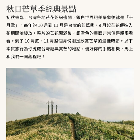
秋日芒草季經典景點
初秋來臨，台灣各地芒花紛紛盛開，銀白世界絕美景象彷彿是「十
月雪」。每年的 10 月到 11 月是台灣的芒草季，9 月起芒花便進入
花期開始綻放，整片的芒花開滿後，銀雪色的畫面非常值得親眼看
看。到了 10 月底、11 月整個月份則是欣賞芒草的最佳時節。以下
本質旅行為你蒐羅台灣經典賞芒的地點，備好你的手機相機，馬上
和我們一同起程吧！