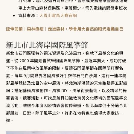
2) 公車：週六及週日可於台中、豐原或東勢搭乘豐原客運班
車上大雪山森林遊樂區，車班極少，需先電話詢問發車班次
資料來源：
大雪山賞鳥大賽官網
延伸閱讀：森林療癒｜走進森林，學會用大自然的眼光定義自己
新北市北海岸國際風箏節
新北市石門區獨特的觀光資源及充沛風力，造就了風箏文化的興
盛。從 2000 年開始嘗試舉辦國際風箏節，並逐年擴大，成功打破
了不能在風雨中放風箏的限制，反讓石門風箏節在國際間打響名
氣。每年 9月間世界各國風箏好手齊聚石門白沙灣，進行一連串精
彩風箏競技及炫目的空中展演，將北海岸湛藍的天空妝點得五彩繽
紛；搭配藝術風箏創作、風箏 DIY 、風箏街景藝術，以及精采的舞
臺表演、競賽活動，可說是兼具知識教育與文化藝術的國際風箏交
流活動。雖然今年度因疫情影響暫停舉辦，但北海岸仍十分適合北
部朋友一日遊，除了風箏之外，許多在地特色也值得大家走訪一
遭。