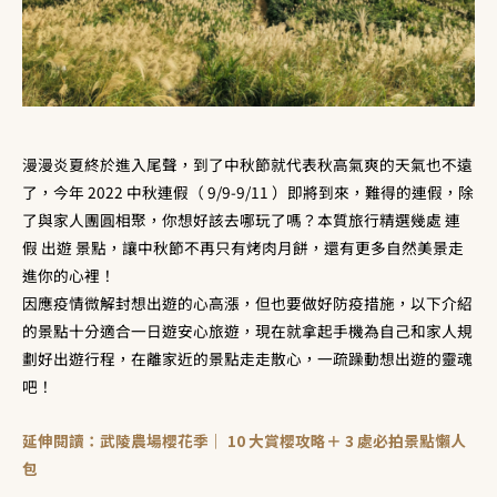
漫漫炎夏終於進入尾聲，到了中秋節就代表秋高氣爽的天氣也不遠
了，今年 2022 中秋連假（ 9/9-9/11 ）即將到來，難得的連假，除
了與家人團圓相聚，你想好該去哪玩了嗎？本質旅行精選幾處 連
假 出遊 景點，讓中秋節不再只有烤肉月餅，還有更多自然美景走
進你的心裡！
因應疫情微解封想出遊的心高漲，但也要做好防疫措施，以下介紹
的景點十分適合一日遊安心旅遊，現在就拿起手機為自己和家人規
劃好出遊行程，在離家近的景點走走散心，一疏躁動想出遊的靈魂
吧！
延伸閱讀：武陵農場櫻花季｜ 10 大賞櫻攻略＋ 3 處必拍景點懶人
包