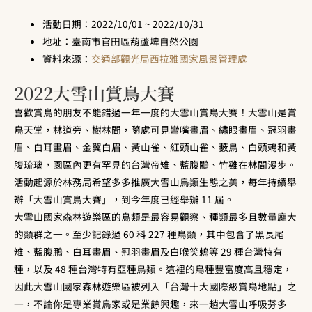
活動日期：2022/10/01 ~ 2022/10/31
地址：臺南市官田區葫蘆埤自然公園
資料來源：
交通部觀光局西拉雅國家風景管理處
2022大雪山賞鳥大賽
喜歡賞鳥的朋友不能錯過一年一度的大雪山賞鳥大賽！大雪山是賞
鳥天堂，林道旁、樹林間，隨處可見彎嘴畫眉、繡眼畫眉、冠羽畫
眉、白耳畫眉、金翼白眉、黃山雀、紅頭山雀、藪鳥、白頭鶫和黃
腹琉璃，園區內更有罕見的台灣帝雉、藍腹鷴、竹雞在林間漫步。
活動起源於林務局希望多多推廣大雪山鳥類生態之美，每年持續舉
辦「大雪山賞鳥大賽」，到今年度已經舉辦 11 屆。
大雪山國家森林遊樂區的鳥類是最容易觀察、種類最多且數量龐大
的類群之一。至少記錄過 60 科 227 種鳥類，其中包含了黑長尾
雉、藍腹鵬、白耳畫眉、冠羽畫眉及白喉笑鶇等 29 種台灣特有
種，以及 48 種台灣特有亞種鳥類。這裡的鳥種豐富度高且穩定，
因此大雪山國家森林遊樂區被列入「台灣十大國際級賞鳥地點」之
一，不論你是專業賞鳥家或是業餘興趣，來一趟大雪山呼吸芬多