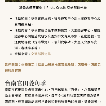
草嶺古道芒花季 ｜Photo Credit: 交通部觀光局
活動範圍：草嶺古道沿線、福隆遊客中心到大里遊客中心及
其周邊景點。
活動內容：草嶺古道芒花季啟動儀式、大里遊客中心、福隆
遊客中心與遠望坑親水公園安排文青風市集、互動遊戲、古
道實地導覽（定時導覽）、復刻虎字碑、大里天公廟平安
粥、客棧奉茶等。
資料來源：
交通部觀光局
延伸閱讀：季節限定！福壽山農場松廬賞楓攻略：怎麼去、怎麼走
最輕鬆有趣
台南官田菱角季
臺南市官田區位處臺南市中心，官田舊稱為「官佃」，以栽種菱角
為主要農業，其產量全國居冠，每年 9~10 月秋高氣爽時節為菱角
盛產期，在官田區處處可見農民忙著採收菱角的景觀，菱農划著小