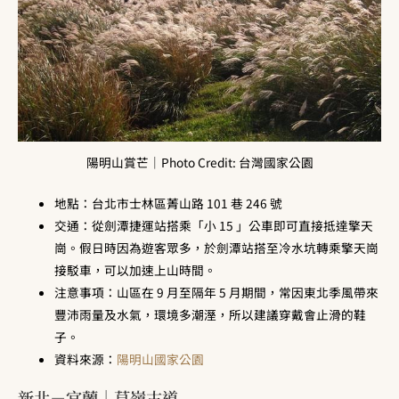
陽明山賞芒｜Photo Credit: 台灣國家公園
地點：台北市士林區菁山路 101 巷 246 號
交通：從劍潭捷運站搭乘「小 15 」公車即可直接抵達擎天
崗。假日時因為遊客眾多，於劍潭站搭至冷水坑轉乘擎天崗
接駁車，可以加速上山時間。
注意事項：山區在 9 月至隔年 5 月期間，常因東北季風帶來
豐沛雨量及水氣，環境多潮溼，所以建議穿戴會止滑的鞋
子。
資料來源：
陽明山國家公園
新北－宜蘭｜草嶺古道