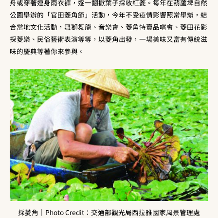
舟或穿著連身雨衣褲，逐一翻掀葉子採收紅菱。每年在葫蘆埤自然
公園舉辦的「官田菱角節」活動，今年不受疫情影響照常舉辦，結
合當地文化活動，舞獅舞龍、音樂會、菱角特賣品嚐會、菱田花影
採菱樂、民俗藝術表演等等，以菱角出發，一場美味又富有傳統滋
味的慶典等著你來參與。
採菱角｜Photo Credit：交通部觀光局西拉雅國家風景管理處