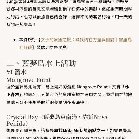
Jungutbatu海灘或蘑菇海灣歇腳，讓旅程留有一點餘裕，同時享
受鄉村淳樸的氣息又能體驗到徜徉在海中的樂趣。但如果有時間壓
力的話，也可以依據自己的喜好，選擇不同的套裝行程，用一天的
時間玩藍夢島！
本質旅行【
女子的療癒之旅：尋找內在力量與自愛｜峇里島
五日遊
】帶你走訪峇里島！
二、藍夢島水上活動
#1 潛水
Mangrove Point
位於藍夢島北端有一島上最好的潛點 Mangrove Point，又有「
水
下森林
」的美名。五顏六色的魚群穿梭在珊瑚之間，悠遊自在的場
景讓人忍不住想將眼前的美景刻在腦海中。
Crystal Bay（藍夢島東南邊，靠近Nusa
Penida）
想要見到翻車魚，這裡是
尋找Mola Mola的潛點之一
！如果要提高
見到Mola Mola的機率，推薦在8~10月Mola Mola出現的旺季前