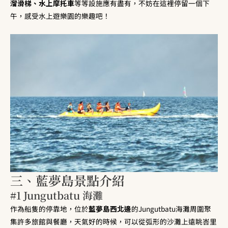
溜滑梯、水上摩托車
等等設施應有盡有，不妨在這裡停留一個下
午，感受水上遊樂園的樂趣吧！
三、藍夢島景點介紹
#1 Jungutbatu 海灘
作為船隻的停靠地，位於
藍夢島西北邊
的Jungutbatu海灘周圍聚
集許多旅館與餐廳，天氣好的時候，可以從弧形的沙灘上遠眺峇里