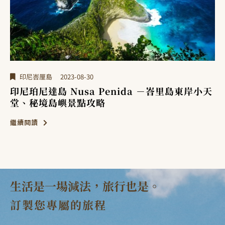
印尼峇厘島
2023-08-18
印尼峇厘島烏布（Ubud）旅遊大全｜峇里島藝
術之都，必去景點體驗戶外活動
繼續閱讀
生活是一場減法，旅行也是。
訂製您專屬的旅程