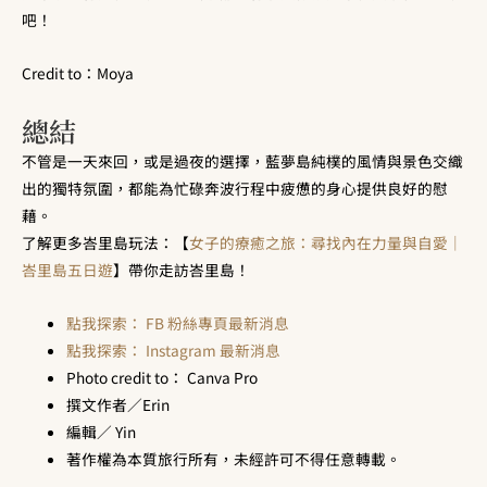
吧！
Credit to：Moya
總結
不管是一天來回，或是過夜的選擇，藍夢島純樸的風情與景色交織
出的獨特氛圍，都能為忙碌奔波行程中疲憊的身心提供良好的慰
藉。
了解更多峇里島玩法：【
女子的療癒之旅：尋找內在力量與自愛｜
峇里島五日遊
】帶你走訪峇里島！
點我探索： FB 粉絲專頁最新消息
點我探索： Instagram 最新消息
Photo credit to： Canva Pro
撰文作者／Erin
編輯／ Yin
著作權為本質旅行所有，未經許可不得任意轉載。