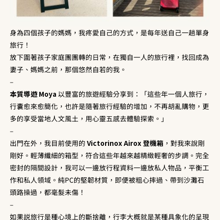
身為四個孩子的媽媽，我疼愛自己的方式，是每年送自己一趟單身
旅行！
放下圍著孩子家庭團團轉的日常，在獨自一人的旅行裡，找回成為
妻子、媽媽之前，那個悠然自若的我。
–
本質導遊 Moya
以豐富的旅遊經驗分享到：「這些年一個人旅行，
行囊愈來愈簡化，也許是隨著旅行經驗的增加，不再胡亂購物，更
多的享受當地人文風土，用心靈五感去體驗探索。」
–
出門在外，我目前使用的
Victorinox Airox 登機箱
，對我來說剛
剛好。輕薄纖細的箱型，符合這些年越來越精緻輕奢的步調。完全
密封的隔間設計，我可以一邊放行程資料一邊放私人物品，平衡工
作和私人領域。純PC的堅韌材質，即便被粗心摔過、帶到沙灘石
頭路操過，都毫髮未傷！
–
如果説旅行是種心境上的斷捨離，行李大概就是某種具象化的呈現