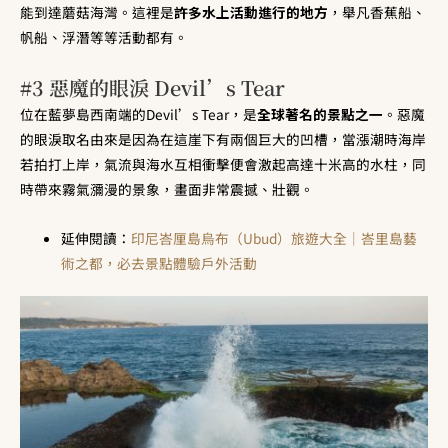
能到達蘑菇海灣。這裡是
許多水上活動進行的地方
，舉凡香蕉船、
帆船、浮潛等等活動都有。
#3 惡魔的眼淚 Devil’s Tear
位在藍夢島西南端的Devil’s Tear，是
全球著名的景點之一
。惡魔
的眼淚取名由來是因為在這崖下有兩個巨大的凹槽，當漲潮時海岸
若拍打上岸，氣流與海水互相衝擊便會激起高達十米高的水柱，同
時帶來霧氣瀰漫的景象，畫面非常震撼、壯觀。
延伸閱讀：
印尼峇厘島烏布（Ubud）旅遊大全｜峇里島藝
術之都，必去景點體驗戶外活動