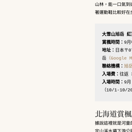
山林，能一口氣到達
著運動鞋比較好在
大雪山旭岳 紅
賞楓時間：
地址：
日本〒071
岳
（Google 
聯絡機構：
旭
入場費：
入場時間：
9月
（10/1-10/2
北海道賞楓
據說這裡就是河童
定山溪水壩下游公