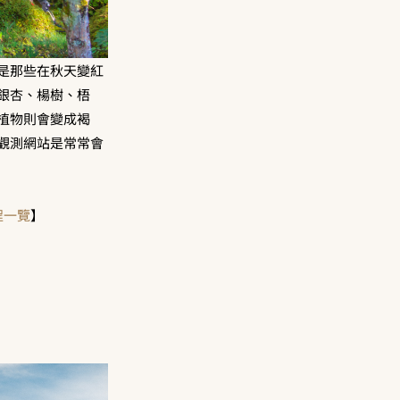
是那些在秋天變紅
銀杏、楊樹、梧
植物則會變成褐
觀測網站是常常會
程一覽
】