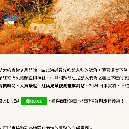
間大約會從 9 月開始，由北海道最先吹起入秋的號角，隨著溫度下
葉紅紅火火的顏色與神社、山湖相輝映也是旅人們為之著迷不已的原
賞楓時間、人氣景點、紅葉見頃觀測推薦網站
，2024 日本賞楓，不
方LINE@
，獲得最新的日本旅遊情報與旅行優惠！
，可以直接跳到各地區代表性的景點的介紹頁面。