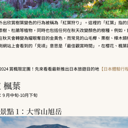
外出欣賞樹葉變色的行為被稱為「紅葉狩り」。這裡的「紅葉」指的
漆樹、杜鵑等植物，同時也包括任何在秋天改變顏色的樹種。例如，
在秋天會轉變為耀眼奪目的金黃色，而常見的山毛櫸、栗樹、樺木類
測網站上會看到的「見頃」意思是「最佳觀賞時間」，在櫻花、楓葉
2024 賞楓限定團！先來看看最新推出日本旅遊目的地
【
日本體驗行
道 楓葉
9 月中旬-10月下旬
景點 1：大雪山旭岳