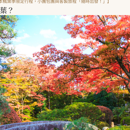
本楓葉季限定行程，小團包團與客製旅程「隨時出發！」】
葉？