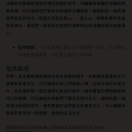
沖繩和京都箱根是適合情侶旅遊的城市。沖繩擁有美麗的海灘和熱
帶氣候，可以讓情侶們享受到浪漫的沙灘度假；箱根則是一個充滿
自然氣息的地方，眺望日本知名聖山——富士山，箱根有著許多溫
泉和湖泊，情侶們一起享受到悠閒的湖畔時光和溫暖的湯池放鬆身
心。
延伸閱讀：
【日本關東】富士山不僅僅是一座山：日本藝術
與靈性重要象徵，必訪富士淺間大社祭典
退休旅遊
京都、名古屋和福岡是適合退休旅遊的城市。京都擁有豐富的文化
遺產和美食文化，可以讓退休旅人們放鬆心情，品味日本的古老文
化；名古屋則是一個充滿現代氣息的城市，擁有豐富的博物館和現
代化的建築，可以讓退休旅客們了解日本現代文化；福岡則是一個
與海洋相鄰的城市，擁有豐富的自然風光和美食文化，可以讓退休
旅客們享受到一個悠閒、自然的生活方式。
想要客製化日本行程嗎？即刻加入本質旅行官方LINE@