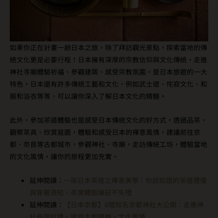
如果你正在計畫一趟日本之旅，除了拜訪觀光景點，探索當地的傳
統文化更是必要行程！日本擁有深厚的宗教信仰與文化傳統，走進
神社寺廟體驗祈福、參觀建築、感受宗教氛圍，是日本旅遊的一大
特色。日本還有許多傳統工藝和文化，例如武士道、侘寂文化、和
服和浴衣等等，可以讓你深入了解日本文化的精髓。
此外，參加茶道體驗也是感受日本傳統文化的好方式，透過品茶、
觀察茶具、欣賞庭園，體驗和感受日本的禪意風情。建議前往京
都、奈良等古都城市，參觀神社、寺廟，走訪傳統工坊，體驗當地
的文化風情，讓你的旅程更加充實。
延伸閱讀：
一探日本茶道之禪意美學：你該知道的茶道禮儀
與穿著須知，茶席體驗端莊不失禮
延伸閱讀：
【日本京都】6間知名京都神社大公開：走進神
社參拜巡禮，感受古都精神、文化風情