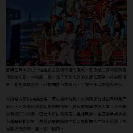
慶典在日本文化中是重要且意涵深遠的儀式，就像是台灣年度節慶
裡的端午節、中秋節一樣，除了耳熟能詳的京都祇園祭、青森睡魔
祭、札幌雪祭之外，若要細數日本祭典，可謂一年四季各有千秋。
有的祭典是和神話故事、歷史事件有關，有的則是依據四季特色而
舉行，比如春日恣意綻放的櫻花祭、夏日的絢麗煙火大會、秋日銀
杏和楓紅的浪漫，還有冬日白雪靄靄的童話風貌。各國慶典或多或
少都有點相似度，為得就是透過這些祭典來提醒人們飲水思源，或
是將人們齊聚一堂，圓一個滿。