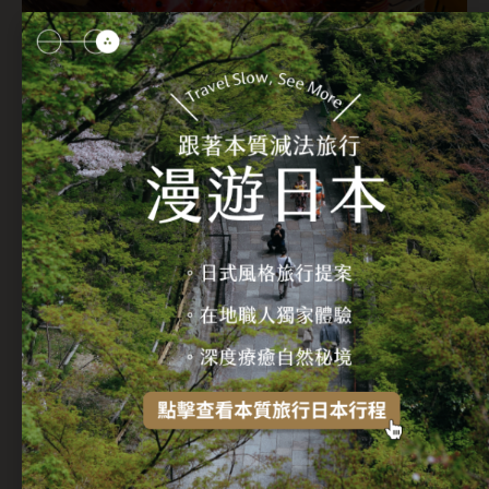
北海道是日本最北部的一個島嶼，以其美麗的自然風光和美食聞名
於世。在北海道，你可以欣賞到壯麗的群山、湖泊和海灣，很難找
到像北海道這樣擁有多樣景觀的地方，從活火山、洞穴、流冰、湖
泊、森林、高山，北海道都能讓你不斷地驚呼大自然的鬼斧神工。
北海道還可以品嚐到新鮮的海鮮和乳製品。來北海道一定要嚐嚐新
鮮的魚類貝類。北海道北部利尻的海扇貝，因擁有天然的火山過濾
水，去除掉水中汙染物與雜質，生長得肥大甜美。談到北海道海
鮮，不可不提螃蟹！北海道海域裡所含的大量植物、浮游生物溶入
海中，提供螃蟹充分的營養，加上嚴寒讓蟹肉新鮮且富含彈性，北
海道一年四季都有螃蟹可以享用，但冬天的螃蟹又更加新鮮肥美。
延伸閱讀：
【日本北海道】為什麼要去北海道旅遊？細數北
海道特色：自然景觀、戶外活動、美食特產，讓你玩到樂不
思蜀