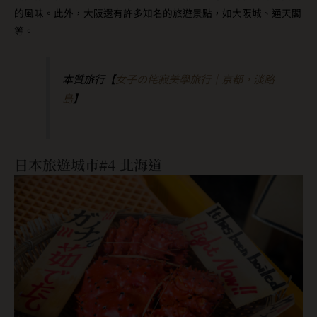
的風味。此外，大阪還有許多知名的旅遊景點，如大阪城、通天閣
等。
本質旅行【
女子の侘寂美學旅行｜京都，淡路
島
】
日本旅遊城市#4 北海道