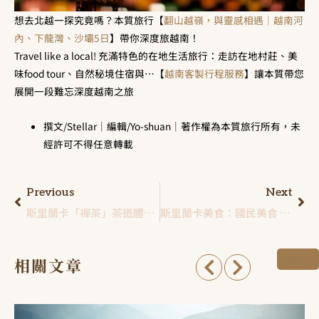
想去北越一探究竟嗎？本質旅行【
翻山越嶺，與靈感相遇｜越南河
內、下龍灣、沙壩5日
】帶你深度旅越南！
Travel like a local! 充滿特色的在地生活旅行：走訪在地村莊、美
味food tour、自然秘境住宿與⋯【
越南客製行程服務
】讓本質帶您
展開一段難忘深度越南之旅
撰文/Stellar｜編輯/Yo-shuan｜著作權為本質旅行所有，未
經許可不得任意轉載
Previous
Next
斯里蘭卡「禪茶」茶道體驗：嗅聞茶香芬芳，錫蘭飲茶故事
斯里蘭卡美食：國民美食 Hopper 薄餅
看全部
相關文章