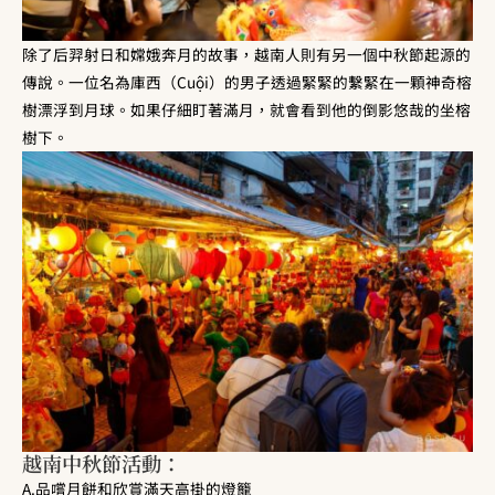
除了后羿射日和嫦娥奔月的故事，越南人則有另一個中秋節起源的
傳說。一位名為庫西（Cuội）的男子透過緊緊的繫緊在一顆神奇榕
樹漂浮到月球。如果仔細盯著滿月，就會看到他的倒影悠哉的坐榕
樹下。
越南中秋節活動：
A.品嚐月餅和欣賞滿天高掛的燈籠