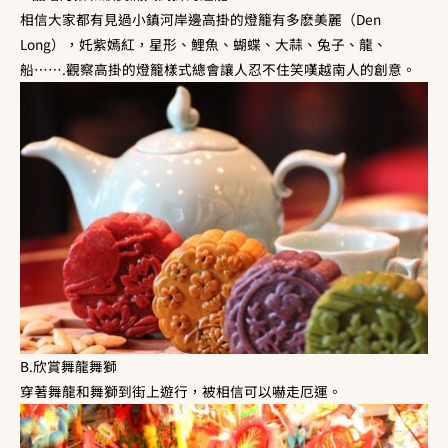
相信大家都有見過小鎮河岸邊高掛的燈籠有多麽美麗（Den
Long），奼紫嫣紅，星形、鯉魚、蝴蝶、大蒜、兔子、龍、
船…….觀察高掛的燈籠樣式總會讓人忍不住笑嘆越南人的創意。
B.欣賞舞龍舞獅
穿著舞龍和舞獅到街上遊行，被相信可以嚇走厄運。