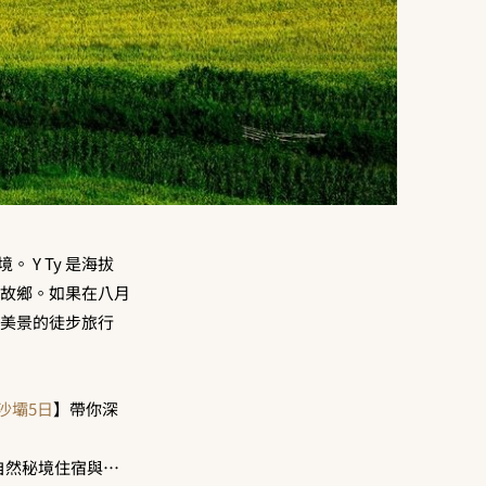
 Y Ty 是海拔
民族的故鄉。如果在八月
浪美景的徒步旅行
沙壩5日
】帶你深
ur、自然秘境住宿與⋯