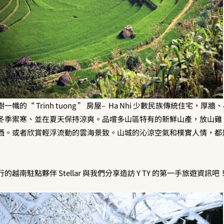
幟的“ Trinh tuong ” 房屋– Ha Nhi 少數民族傳統住宅，
冬季禦寒、並在夏天保持涼爽。品嚐多山區特有的新鮮山產，放山雞
。或者欣賞輕浮流動的雲海景致。山城的沁涼空氣和樸實人情，都是在 
越南駐點夥伴 Stellar 與我們分享造訪 Y TY 的第一手旅遊資訊吧