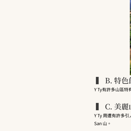
▍ B. 特
Y Ty有許多山
▍ C. 美
Y Ty 周遭有許多引人
San 山。