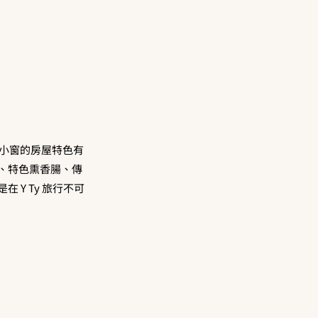
厚牆、小窗的房屋特色有
、特色熏香腸、傳
Y Ty 旅行不可
！