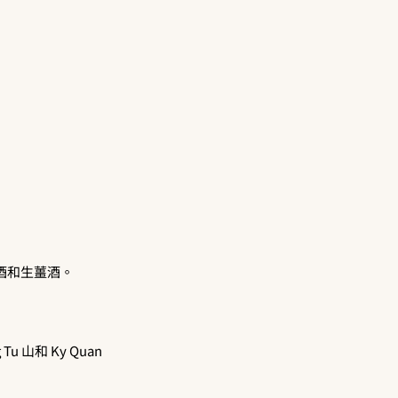
酒和生薑酒。
u 山和 Ky Quan