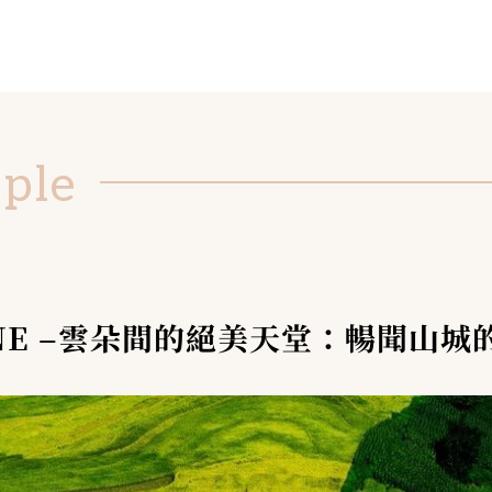
ople
UNE –雲朵間的絕美天堂：暢聞山