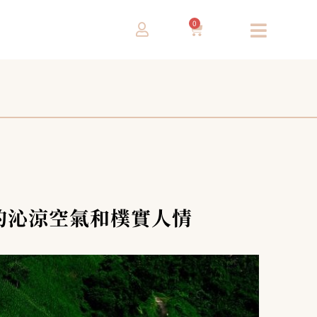
0
城的沁涼空氣和樸實人情