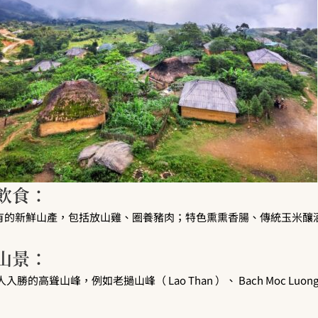
色飲食：
區特有的新鮮山產，包括放山雞、圈養豬肉；特色熏熏香腸、傳統玉米釀
麗山景：
入勝的高聳山峰，例如老撾山峰（ Lao Than ）、 Bach Moc Luong T