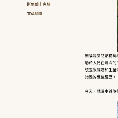
斯里蘭卡專欄
文章總覽
無論是參訪結構獨樹一
助於人們在寒冷的
統玉米釀酒和生薑酒
錯過的絕佳經歷。
今天，就讓本質旅行的