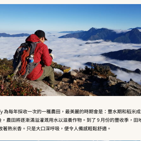
 Ty 為每年採收一次的一穫農田，最美麗的時期會是：豐水期和稻米
後，農田將逐漸滿溢灌溉用水以滋養作物。到了 9 月份的豐收季，田
散著熟米香。只是大口深呼吸，便令人備感輕鬆舒適。