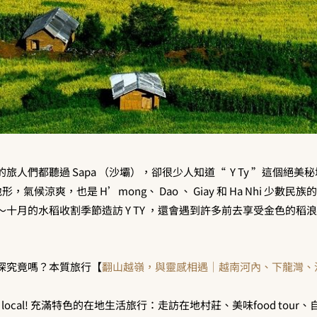
人們都聽過 Sapa （沙壩），卻很少人知道“ Y Ty ”這個絕美秘境。
地形，氣候涼爽，也是 H’mong、 Dao 、 Giay 和 Ha Nhi 少數
十月的水稻收割季節造訪 Y TY ，還會遇到許多前去享受金色的稻
探究竟嗎？本質旅行【
翻山越嶺，與靈感相遇｜越南河內、下龍灣、
like a local! 充滿特色的在地生活旅行：走訪在地村莊、美味food to