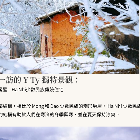
薦一訪的 Y Ty 獨特景觀：
g ”房屋– Ha Nhi少數民族傳統住宅
構，相比於 Mong 和 Dao 少數民族的矩形房屋， Ha Nhi 少
的結構有助於人們在寒冷的冬季禦寒、並在夏天保持涼爽。