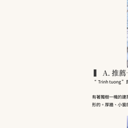
▍ A. 推
“ Trinh tuon
有著獨樹一幟的建築結
形的。厚牆、小窗