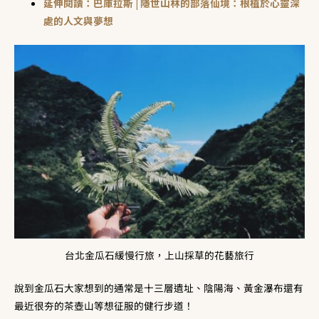
延伸閱讀：巴庫拉斯 | 隱世山林的部落仙境：根植於心靈深
處的人文與夢想
台北金瓜石緩慢行旅，上山採草的花藝旅行
說到金瓜石大家想到的通常是十三層遺址、陰陽海、黃金瀑布還有
最近很夯的茶壺山等想征服的健行步道！