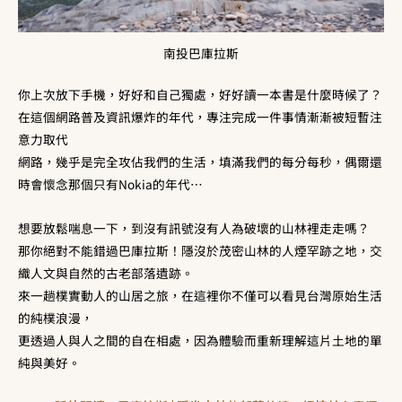
南投巴庫拉斯
你上次放下手機，好好和自己獨處，好好讀一本書是什麼時候了？
在這個網路普及資訊爆炸的年代，專注完成一件事情漸漸被短暫注
意力取代
網路，幾乎是完全攻佔我們的生活，填滿我們的每分每秒，偶爾還
時會懷念那個只有
Nokia
的年代
…
想要放鬆喘息一下，到沒有訊號沒有人為破壞的山林裡走走嗎？
那你絕對不能錯過巴庫拉斯！隱沒於茂密山林的人煙罕跡之地，交
織人文與自然的古老部落遺跡。
來一趟樸實動人的山居之旅，在這裡你不僅可以看見台灣原始生活
的純樸浪漫，
更透過人與人之間的自在相處，因為體驗而重新理解這片土地的單
純與美好。