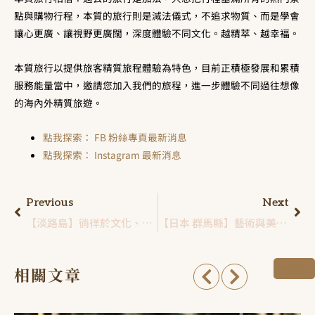
點與購物行程，本質的旅行則是減法儀式，不追求物質、而是學會
讓心更廣、讓視野更廣闊，深度體驗不同文化。越精萃、越幸褔。
本質旅行以提供旅客精質旅程體驗為特色，目前正積極發展和累積
服務能量當中，邀請您加入我們的旅程，進一步體驗不同過往想像
的海內外精質旅遊。
點我探索： FB 粉絲專頁最新消息
點我探索： Instagram 最新消息
Previous
Next
【淡路島】徜徉於文化、美食和自然的魅力，御食國稱號由來？島上美食、伴手禮推薦
【日本 群馬縣】藝術與美食的交融：暢遊日本群馬之旅，景點祭典，美食伴手禮一次看！
看全部
相關文章