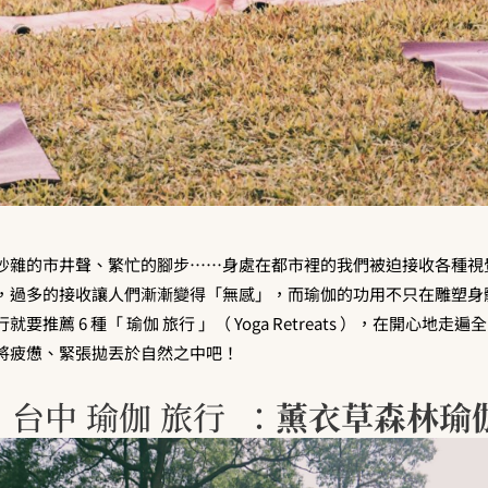
吵雜的市井聲、繁忙的腳步……身處在都市裡的我們被迫接收各種視
，過多的接收讓人們漸漸變得「無感」，而瑜伽的功用不只在雕塑身
要推薦 6 種「 瑜伽 旅行 」（ Yoga Retreats ），在開心地
將疲憊、緊張拋丟於自然之中吧！
1. 台中 瑜伽 旅行 ：
薰衣草森林瑜