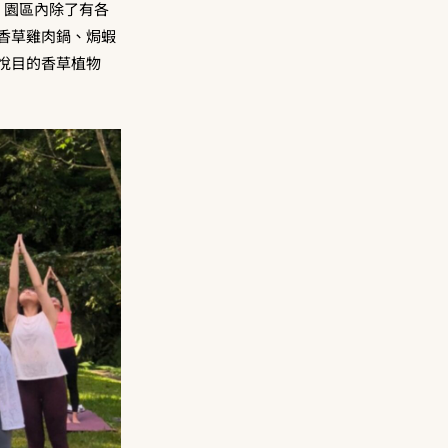
，園區內除了有各
香草雞肉鍋、焗蝦
悅目的香草植物