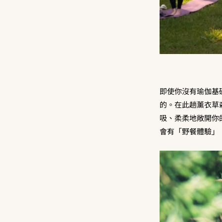
即使你沒有瑜伽基
的。在此趟薰衣草
吸、柔柔地敞開你
會有「野餐體驗」