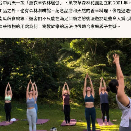
中兩天一夜「薰衣草森林瑜伽」，薰衣草森林花園創立於 2001 年
工品之外，也有森林咖啡館、紀念品店和天然的香草料理，像是迷迭
南瓜蔬食鍋等，遊客們不只能在滿足口腹之慾後漫遊於這些令人賞心
這些植物的用處為何，寓教於樂的玩法也很適合家庭親子共遊。