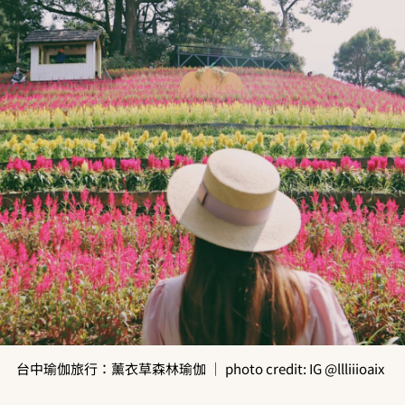
台中瑜伽旅行：薰衣草森林瑜伽 ｜
photo credit: IG @llliiioaix