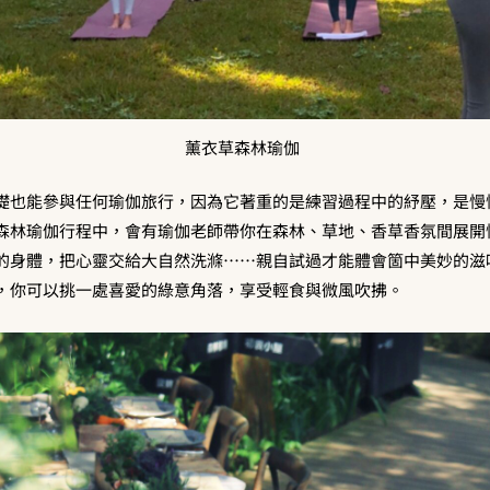
薰衣草森林瑜伽
礎也能參與任何瑜伽旅行，因為它著重的是練習過程中的紓壓，是慢
森林瑜伽行程中，會有瑜伽老師帶你在森林、草地、香草香氛間展開
的身體，把心靈交給大自然洗滌……親自試過才能體會箇中美妙的滋
，你可以挑一處喜愛的綠意角落，享受輕食與微風吹拂。