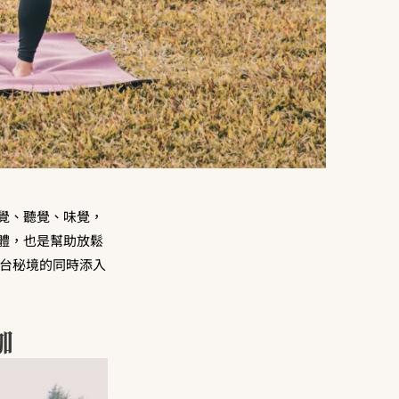
覺、聽覺、味覺，
體，也是幫助放鬆
走遍全台秘境的同時添入
伽