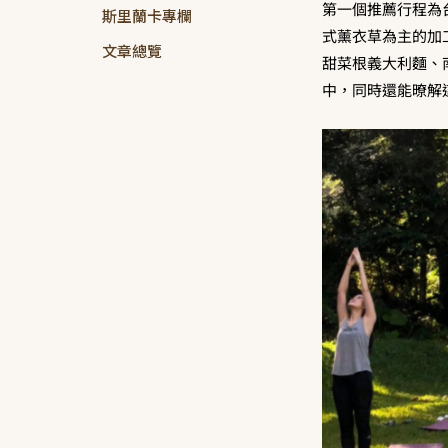
第一個推薦行程為台
斯里蘭卡專欄
式薰衣草為主的加
文章總覽
甜菜根義大利麵、
中，同時還能暸解